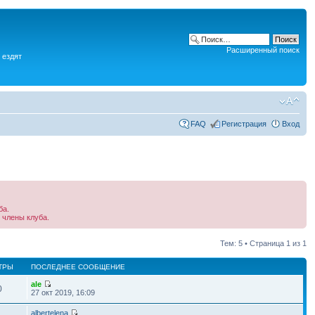
Расширенный поиск
 ездят
FAQ
Регистрация
Вход
ба.
 члены клуба.
Тем: 5 • Страница
1
из
1
ТРЫ
ПОСЛЕДНЕЕ СООБЩЕНИЕ
ale
0
27 окт 2019, 16:09
albertelena