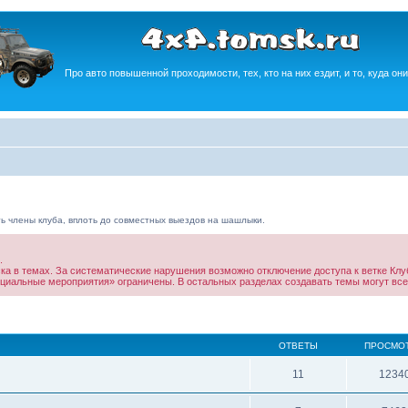
Про авто повышенной проходимости, тех, кто на них ездит, и то, куда они
ь члены клуба, вплоть до совместных выездов на шашлыки.
.
ска в темах. За систематические нарушения возможно отключение доступа к ветке Клу
ициальные мероприятия» ограничены. В остальных разделах создавать темы могут все
ОТВЕТЫ
ПРОСМО
11
1234