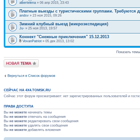
albertelena
» 06 апр 2015, 23:43
Платные выезды с туристическими группами. Требуются 
andsv
» 23 ноя 2015, 09:26
Зимний клубный выезд (микроэкспедиция)
Ju-
» 25 ноя 2013, 19:57
Коннект "Снежные приключения" 15.12.2013
VovanPatriot
» 05 дек 2013, 13:02
Показать темы
Новая тема
Вернуться в Список форумов
СЕЙЧАС НА 4X4.TOMSK.RU
Сейчас этот форум просматривают: нет зарегистрированных пользователей и гости:
ПРАВА ДОСТУПА
Вы
не можете
начинать темы
Вы
не можете
отвечать на сообщения
Вы
не можете
редактировать свои сообщения
Вы
не можете
удалять свои сообщения
Вы
не можете
добавлять вложения