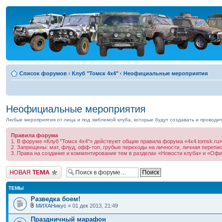
Список форумов
‹
Клуб "Томск 4x4"
‹
Неофициальные мероприятия
Неофициальные мероприятия
Любые мероприятия от лица и под эмблемой клуба, которые будут создавать и проводит
Правила форума
1. В форуме «Клуб "Томск 4x4"» действуют общие правила форума «4х4.tomsk.ru»
2. Запрещены: мат, флуд, офф-топ, грубые переходы на личности, личная перепи
3. Права на создание и комментирование тем в разделах «Новости клуба» и «Оф
Новая тема
ТЕМЫ
Разведка боем!
МИХАНикус
» 01 дек 2013, 21:49
Праздничный марафон