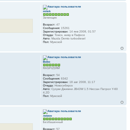
mitek
Зачинщик
Возраст:
47
Сообщения:
15261
Зарегистрирован:
14 янв 2008, 01:57
Откуда:
Томск, живу в Пафосе
Авто:
Mazda Demio turbodiesel
Пол:
Мужской
Bobo
RASPIZDЯЙ
Возраст:
54
Сообщения:
6342
Зарегистрирован:
18 авг 2008, 11:17
Откуда:
Новосибирск
Авто:
Сузуки Джимни JB43W 1.5 Ниссан Патрол Y-60
4,2D
Пол:
Мужской
лимон
Безбашенный
Возраст:
57