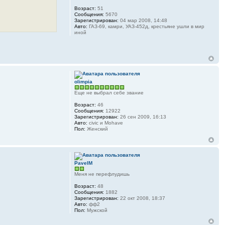
Возраст:
51
Сообщения:
5670
Зарегистрирован:
04 мар 2008, 14:48
Авто:
ГАЗ-69, камри, УАЗ-452д, крестьяне ушли в мир
иной
olimpia
Еще не выбрал себе звание
Возраст:
46
Сообщения:
12922
Зарегистрирован:
26 сен 2009, 16:13
Авто:
civic и Mohave
Пол:
Женский
PavelM
Меня не перефлудишь
Возраст:
48
Сообщения:
1882
Зарегистрирован:
22 окт 2008, 18:37
Авто:
фф2
Пол:
Мужской