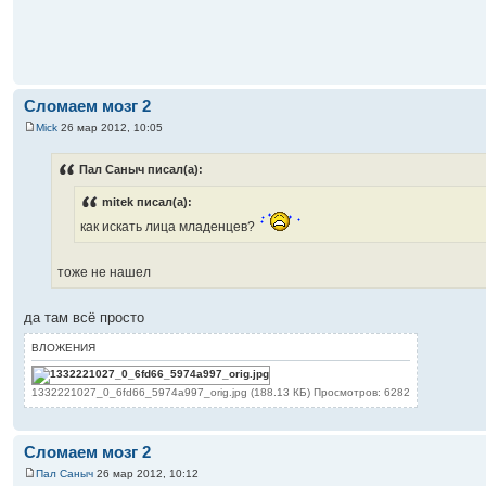
Сломаем мозг 2
Mick
26 мар 2012, 10:05
Пал Саныч писал(а):
mitek писал(а):
как искать лица младенцев?
тоже не нашел
да там всё просто
ВЛОЖЕНИЯ
1332221027_0_6fd66_5974a997_orig.jpg (188.13 КБ) Просмотров: 6282
Сломаем мозг 2
Пал Саныч
26 мар 2012, 10:12