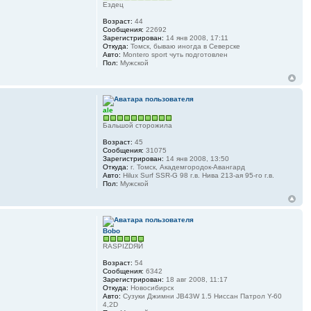
Ездец
Возраст:
44
Сообщения:
22692
Зарегистрирован:
14 янв 2008, 17:11
Откуда:
Томск, бываю иногда в Северске
Авто:
Montero sport чуть подготовлен
Пол:
Мужской
ale
Бальшой сторожила
Возраст:
45
Сообщения:
31075
Зарегистрирован:
14 янв 2008, 13:50
Откуда:
г. Томск, Академгородок-Авангард
Авто:
Hilux Surf SSR-G 98 г.в. Нива 213-ая 95-го г.в.
Пол:
Мужской
Bobo
RASPIZDЯЙ
Возраст:
54
Сообщения:
6342
Зарегистрирован:
18 авг 2008, 11:17
Откуда:
Новосибирск
Авто:
Сузуки Джимни JB43W 1.5 Ниссан Патрол Y-60
4,2D