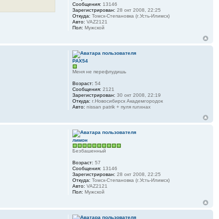
Сообщения:
13146
Зарегистрирован:
28 окт 2008, 22:25
Откуда:
Томск-Степановка (г.Усть-Илимск)
Авто:
VAZ2121
Пол:
Мужской
PAX54
Меня не перефлудишь
Возраст:
54
Сообщения:
2121
Зарегистрирован:
30 окт 2008, 22:19
Откуда:
г.Новосибирск Академгородок
Авто:
nissan patrik + пуля runxнах
лимон
Безбашенный
Возраст:
57
Сообщения:
13146
Зарегистрирован:
28 окт 2008, 22:25
Откуда:
Томск-Степановка (г.Усть-Илимск)
Авто:
VAZ2121
Пол:
Мужской