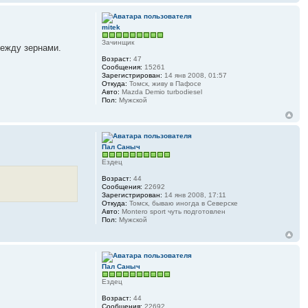
mitek
Зачинщик
между зернами.
Возраст:
47
Сообщения:
15261
Зарегистрирован:
14 янв 2008, 01:57
Откуда:
Томск, живу в Пафосе
Авто:
Mazda Demio turbodiesel
Пол:
Мужской
Пал Саныч
Ездец
Возраст:
44
Сообщения:
22692
Зарегистрирован:
14 янв 2008, 17:11
Откуда:
Томск, бываю иногда в Северске
Авто:
Montero sport чуть подготовлен
Пол:
Мужской
Пал Саныч
Ездец
Возраст:
44
Сообщения:
22692