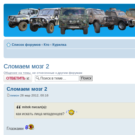
Список форумов
‹
Кто
‹
Курилка
Сломаем мозг 2
Общение на темы, не отнесенные к другим форумам
Ответить
Сломаем мозг 2
лимон
26 мар 2012, 00:16
mitek писал(а):
как искать лица младенцев?
Глазками