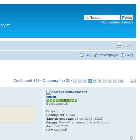
Расширенный поиск
 ездят
FAQ
Регистрация
Вход
Сообщений: 813 •
Страница
4
из
33
•
...
1
2
3
4
5
6
7
8
9
10
33
лимон
Безбашенный
Возраст:
57
Сообщения:
13146
Зарегистрирован:
28 окт 2008, 22:25
Откуда:
Томск-Степановка (г.Усть-Илимск)
Авто:
VAZ2121
Пол:
Мужской