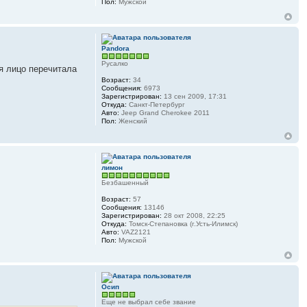
Пол:
Мужской
Pandora
Русалко
дя лицо перечитала
Возраст:
34
Сообщения:
6973
Зарегистрирован:
13 сен 2009, 17:31
Откуда:
Санкт-Петербург
Авто:
Jeep Grand Cherokee 2011
Пол:
Женский
лимон
Безбашенный
Возраст:
57
Сообщения:
13146
Зарегистрирован:
28 окт 2008, 22:25
Откуда:
Томск-Степановка (г.Усть-Илимск)
Авто:
VAZ2121
Пол:
Мужской
Осип
Еще не выбрал себе звание