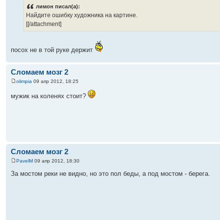
лимон писал(а):
Найдите ошибку художника на картине.
[[/attachment]
посох не в той руке держит
Сломаем мозг 2
olimpia
09 апр 2012, 18:25
мужик на коленях стоит?
Сломаем мозг 2
PavelM
09 апр 2012, 18:30
За мостом реки не видно, но это пол беды, а под мостом - берега.