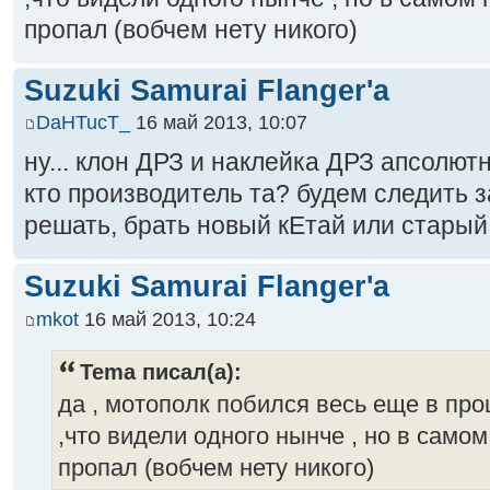
пропал (вобчем нету никого)
Suzuki Samurai Flanger'a
DaHTucT_
16 май 2013, 10:07
ну... клон ДРЗ и наклейка ДРЗ апсолют
кто производитель та? будем следить з
решать, брать новый кЕтай или старый 
Suzuki Samurai Flanger'a
mkot
16 май 2013, 10:24
Tema писал(а):
да , мотополк побился весь еще в пр
,что видели одного нынче , но в самом
пропал (вобчем нету никого)