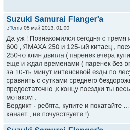
Suzuki Samurai Flanger'a
Tema
05 май 2013, 01:00
Да уж ! Познакомился сегодня с трем
600 , ЯМАХА 250 и 125-ый китаец , пое
250-го клин двигла ( паренек вчера купи
еще и ждал временами ( паренек без оп
за 10-ть минут интенсивой езды по лес
сравнить с сутками среднего бездорожь
предостаточно ,к концу поездки ты вес
мотаком .
Вердикт - ребята, купите и покатайте ..
канает , не почувствуете !)