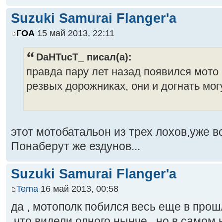
Suzuki Samurai Flanger'a
ГОА
15 май 2013, 22:11
DaHTucT_ писал(а):
правда пару лет назад появился мото
резвых дорожниках, они и догнать могут
этот мотобатальон из трех лохов,уже 
Понаберут же ездунов...
Suzuki Samurai Flanger'a
Tema
16 май 2013, 00:58
да , мотополк побился весь еще в прош
,что видели одного нынче , но в самом 