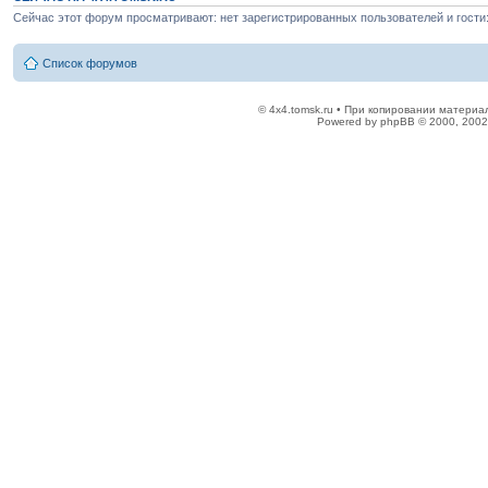
Сейчас этот форум просматривают: нет зарегистрированных пользователей и гости:
Список форумов
© 4x4.tomsk.ru • При копировании материал
Powered by phpBB © 2000, 2002,