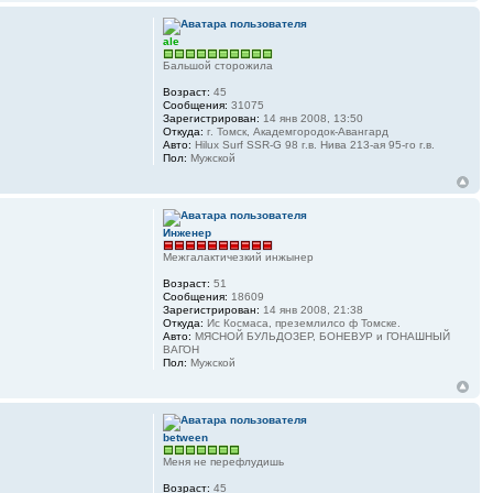
ale
Бальшой сторожила
Возраст:
45
Сообщения:
31075
Зарегистрирован:
14 янв 2008, 13:50
Откуда:
г. Томск, Академгородок-Авангард
Авто:
Hilux Surf SSR-G 98 г.в. Нива 213-ая 95-го г.в.
Пол:
Мужской
Инженер
Межгалактичезкий инжынер
Возраст:
51
Сообщения:
18609
Зарегистрирован:
14 янв 2008, 21:38
Откуда:
Ис Космаса, преземлилсо ф Томске.
Авто:
МЯСНОЙ БУЛЬДОЗЕР, БОНЕВУР и ГОНАШНЫЙ
ВАГОН
Пол:
Мужской
between
Меня не перефлудишь
Возраст:
45