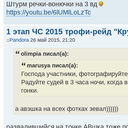
Штурм речки-вонючки на 3 вд
https://youtu.be/6lUMlLoLzTc
1 этап ЧС 2015 трофи-рейд "Кр
Pandora
26 май 2015, 21:20
olimpia писал(а):
marusya писал(а):
Господа участники, фотографируйте
Радуйте судей в 3 часа ночи, когда 
гонки.
а авэшка на всех фотках зевал))))))
развалившийся на точке АВшка тоже 