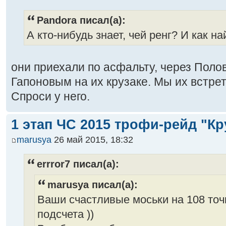
Pandora писал(а):
А кто-нибудь знает, чей ренг? И как на
они приехали по асфальту, через Поло
Гапоновым на их крузаке. Мы их встре
Спроси у него.
1 этап ЧС 2015 трофи-рейд "Кр
marusya
26 май 2015, 18:32
errror7 писал(а):
marusya писал(а):
Ваши счастливые моськи на 108 точ
подсчета ))