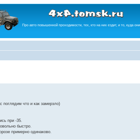
Про авто повышенной проходимости, тех, кто на них ездит, и то, куда они
с поглядим что и как замерзло)
сь при -35.
довольно быстро.
орозе примерно одинаково.