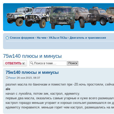
Список форумов
‹
На чем
‹
УАЗы и ГАЗы
‹
Двигатель и трансмиссия
75w140 плюсы и минусы
Ответить
75w140 плюсы и минусы
Ринат
26 ноя 2015, 08:37
разлил масла по баночкам и поместил при -20.ночь простояли, сейча
ale
начал с лукойла, потом зик, кастрол, идемитсу.
первые два масла, оказались самые угарные и хуже всего размешали
кастрол гораздо меньше угорает и хорошо скользит.размешался он 
идемитсу понравился. меньше горит чем кастрол, размешались на м