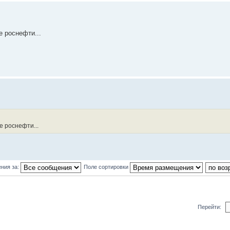
е роснефти...
е роснефти...
ния за:
Поле сортировки
Перейти: