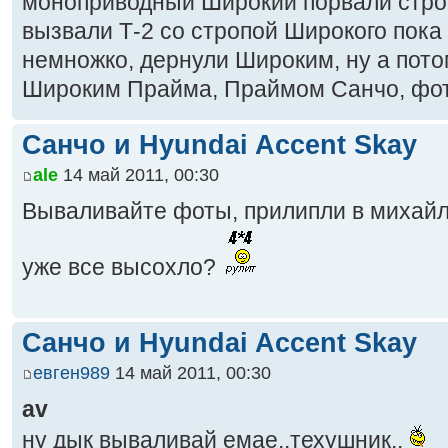
моноприводный Широкий порвали строп
вызвали Т-2 со стропой Широкого пока 
немножко, дернули Широким, ну а пото
Широким Прайма, Праймом Санчо, фоты
Санчо и Hyundai Accent Skay
ale
14 май 2011, 00:30
Вываливайте фоты, прилипли в михайл
уже все высохло?
Санчо и Hyundai Accent Skay
евген989
14 май 2011, 00:30
av
ну дык вываливай емае..техушник..