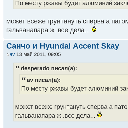
По месту ржавы будет алюминий закл
может всеже грунтануть сперва а патом
гальванапара ж..все дела...
Санчо и Hyundai Accent Skay
av
13 май 2011, 09:05
desperado писал(а):
av писал(а):
По месту ржавы будет алюминий за
может всеже грунтануть сперва а патом
гальванапара ж..все дела...