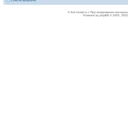
Список форумов
© 4x4.tomsk.ru • При копировании материал
Powered by phpBB © 2000, 2002,