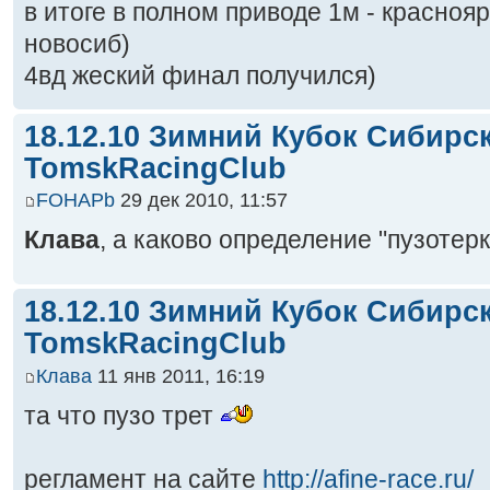
в итоге в полном приводе 1м - краснояр
новосиб)
4вд жеский финал получился)
18.12.10 Зимний Кубок Сибирс
TomskRacingClub
FOHAPb
29 дек 2010, 11:57
Клава
, а каково определение "пузотер
18.12.10 Зимний Кубок Сибирс
TomskRacingClub
Клава
11 янв 2011, 16:19
та что пузо трет
регламент на сайте
http://afine-race.ru/