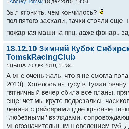
Andrey-Tomsk
18 дек 2010, 19:04
был ктонить, чем кончилось?
пол пятого заехали, тачки стояли еще, 
пожарная машина ппц, даже фонарь за
18.12.10 Зимний Кубок Сибирс
TomskRacingClub
ЦЫПА
20 дек 2010, 10:34
А мне очень жаль, что я не смогла попа
2010). Хотелось на тусу в Туман рвану
пятничный вечер сбила все планы. пря
еще: чет мы круто подрезались часиков
ленина с рейсерами (две красные тачк
"любезными" взглядами, сопровождаю
многозначительным шевелением губ. Д