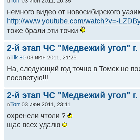
Torr
03 июн 2011, 20:35
немного видео от новосибирского уази
http://www.youtube.com/watch?v=-LZDByU
тоже брали эти точки
2-й этап ЧС "Медвежий угол" г.
Tlk 80
03 июн 2011, 21:25
На, следующий год точно в Томск не пое
посоветую!!!
2-й этап ЧС "Медвежий угол" г.
Torr
03 июн 2011, 23:11
охренели чтоли ?
щас всех удалю