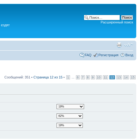
Расширенный поиск
 ездят
FAQ
Регистрация
Вход
Сообщений: 351 •
Страница
12
из
15
•
...
1
6
7
8
9
10
11
12
13
14
15