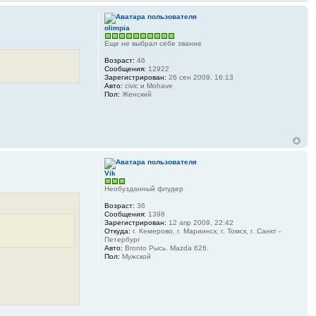
olimpia
Еще не выбрал себе звание
Возраст:
46
Сообщения:
12922
Зарегистрирован:
26 сен 2009, 16:13
Авто:
civic и Mohave
Пол:
Женский
Vik
Необузданный флудер
Возраст:
36
Сообщения:
1398
Зарегистрирован:
12 апр 2009, 22:42
Откуда:
г. Кемерово, г. Мариинск, г. Томск, г. Санкт -
Петербург
Авто:
Bronto Рысь. Mazda 626.
Пол:
Мужской