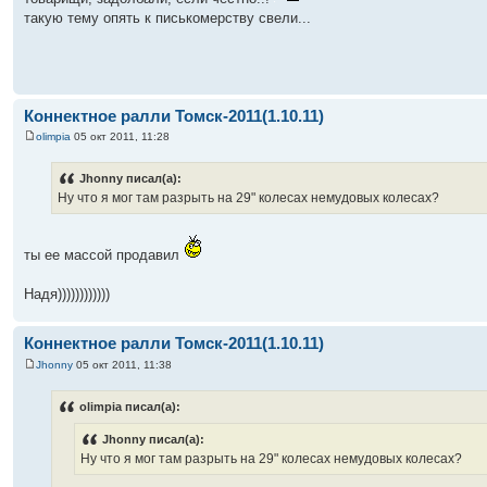
такую тему опять к писькомерству свели...
Коннектное ралли Томск-2011(1.10.11)
olimpia
05 окт 2011, 11:28
Jhonny писал(а):
Ну что я мог там разрыть на 29" колесах немудовых колесах?
ты ее массой продавил
Надя))))))))))))
Коннектное ралли Томск-2011(1.10.11)
Jhonny
05 окт 2011, 11:38
olimpia писал(а):
Jhonny писал(а):
Ну что я мог там разрыть на 29" колесах немудовых колесах?