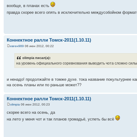
вообще, в планах есть
правда скорее всего опять в исключительно междусобойном формат
Коннектное ралли Томск-2011(1.10.11)
евген989
06 июн 2012, 00:22
olimpia писал(а):
на уровень официального соревнования выводить чота сложно силь
и ненадо! продолжайте в томже духе. тока название покультурнее к
на осень планы или по раньше может??
Коннектное ралли Томск-2011(1.10.11)
olimpia
06 июн 2012, 00:23
скорее всего на осень, да
на лето у меня чот и так планов громадьё, успеть бы всё