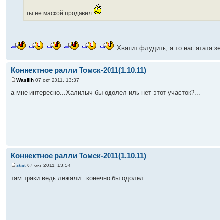
ты ее массой продавил
Хватит флудить, а то нас атата 
Коннектное ралли Томск-2011(1.10.11)
Wasilih
07 окт 2011, 13:37
а мне интересно...Халилыч бы одолел иль нет этот участок?...
Коннектное ралли Томск-2011(1.10.11)
skat
07 окт 2011, 13:54
там траки ведь лежали...конечно бы одолел