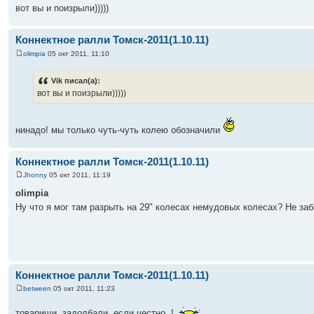
вот вы и поизрыли)))))
Коннектное ралли Томск-2011(1.10.11)
olimpia
05 окт 2011, 11:10
Vik писал(а):
вот вы и поизрыли)))))
нинадо! мы только чуть-чуть колею обозначили
Коннектное ралли Томск-2011(1.10.11)
Jhonny
05 окт 2011, 11:19
olimpia
Ну что я мог там разрыть на 29" колесах немудовых колесах? Не за
Коннектное ралли Томск-2011(1.10.11)
between
05 окт 2011, 11:23
товарищи, задолбали, если честно..!