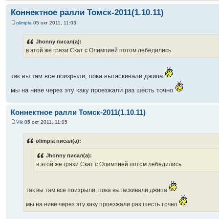
Коннектное ралли Томск-2011(1.10.11)
olimpia
05 окт 2011, 11:03
Jhonny писал(а):
в этой же грязи Скат с Олимпией потом лебедились
так вы там все поизрыли, пока вытаскивали джипа
мы на ниве через эту каку проезжали раз шесть точно
Коннектное ралли Томск-2011(1.10.11)
Vik
05 окт 2011, 11:05
olimpia писал(а):
Jhonny писал(а):
в этой же грязи Скат с Олимпией потом лебедились
так вы там все поизрыли, пока вытаскивали джипа
мы на ниве через эту каку проезжали раз шесть точно