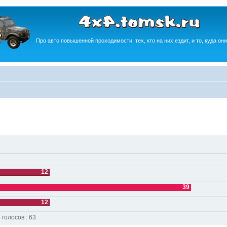
Про авто повышенной проходимости, тех, кто на них ездит, и то, куда они
12
39
12
 голосов : 63