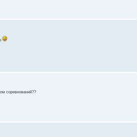
но
идом соревнований??