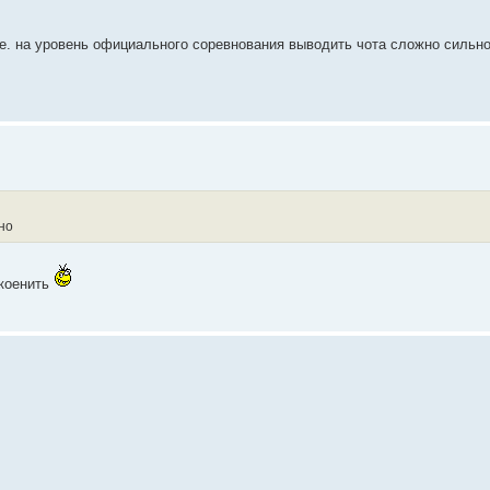
е. на уровень официального соревнования выводить чота сложно сильн
но
акоенить