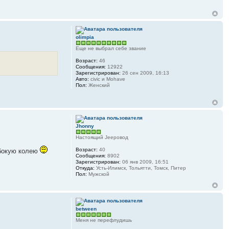
olimpia
Еще не выбрал себе звание
Возраст:
46
Сообщения:
12922
Зарегистрирован:
26 сен 2009, 16:13
Авто:
civic и Mohave
Пол:
Женский
Jhonny
Настоящий Jeepовод
Возраст:
40
убокую колею
Сообщения:
8902
Зарегистрирован:
06 янв 2009, 16:51
Откуда:
Усть-Илимск, Тольятти, Томск, Питер
Пол:
Мужской
between
Меня не перефлудишь