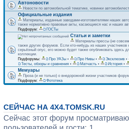
Автоновости
Новости по автомобильной тематике, новинки автомобилестр
Официальные издания
Материалы, изданные заводами-изготовителями наших авт
также нормативно правовые акты, касающиеся нас и наших а
Подфорум:
ГОСТы
Статьи и заметки
Материалы прессы (не совсем
также других форумов. Если кто-нибудь из наших участников 
серьёзный опус, его можно будет также опубликовать здесь д
коллекции.
Подфорумы:
Про УАЗы
•
Про Нивы
•
Эксклюзив
•
Тесты, обзоры и сравнения
•
Матчасть
•
История
•
Мемуары
Проза (и не только) о внедорожной жизни участников фору
Подфорум:
Фототека
СЕЙЧАС НА 4X4.TOMSK.RU
Сейчас этот форум просматривают
пользователей и гости: 1