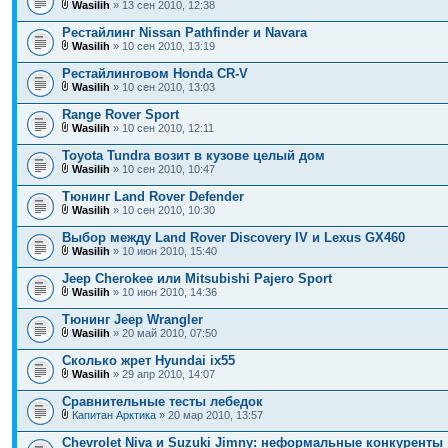
Wasilih
» 13 сен 2010, 12:38
Рестайлинг Nissan Pathfinder и Navara
Wasilih
» 10 сен 2010, 13:19
Рестайлинговом Honda CR-V
Wasilih
» 10 сен 2010, 13:03
Range Rover Sport
Wasilih
» 10 сен 2010, 12:11
Toyota Tundra возит в кузове целый дом
Wasilih
» 10 сен 2010, 10:47
Тюнинг Land Rover Defender
Wasilih
» 10 сен 2010, 10:30
Выбор между Land Rover Discovery IV и Lexus GX460
Wasilih
» 10 июн 2010, 15:40
Jeep Cherokee или Mitsubishi Pajero Sport
Wasilih
» 10 июн 2010, 14:36
Тюнинг Jeep Wrangler
Wasilih
» 20 май 2010, 07:50
Сколько жрет Hyundai ix55
Wasilih
» 29 апр 2010, 14:07
Сравнительные тесты лебедок
Капитан Арктика
» 20 мар 2010, 13:57
Chevrolet Niva и Suzuki Jimny: неформальные конкуренты