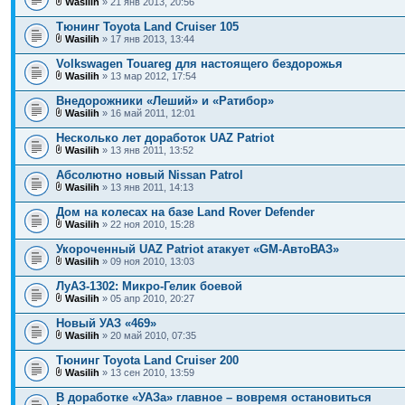
Wasilih
» 21 янв 2013, 20:56
Тюнинг Toyota Land Cruiser 105
Wasilih
» 17 янв 2013, 13:44
Volkswagen Touareg для настоящего бездорожья
Wasilih
» 13 мар 2012, 17:54
Внедорожники «Леший» и «Ратибор»
Wasilih
» 16 май 2011, 12:01
Несколько лет доработок UAZ Patriot
Wasilih
» 13 янв 2011, 13:52
Абсолютно новый Nissan Patrol
Wasilih
» 13 янв 2011, 14:13
Дом на колесах на базе Land Rover Defender
Wasilih
» 22 ноя 2010, 15:28
Укороченный UAZ Patriot атакует «GM-АвтоВАЗ»
Wasilih
» 09 ноя 2010, 13:03
ЛуАЗ-1302: Микро-Гелик боевой
Wasilih
» 05 апр 2010, 20:27
Новый УАЗ «469»
Wasilih
» 20 май 2010, 07:35
Тюнинг Toyota Land Cruiser 200
Wasilih
» 13 сен 2010, 13:59
В доработке «УАЗа» главное – вовремя остановиться