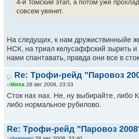
4-й Томский этап, а потом уже прохлад
совсем увянет.
На следущих, к нам дружиствинныйе ж
НСК, на триал келусаффский зырить и в
нами спантавать, правда они все в сток
Re: Трофи-рейд "Паровоз 20
Миха
28 авг 2008, 23:33
Сток нах нах. Не, ну выбирайте, либо 
либо нормальное рубилово.
Re: Трофи-рейд "Паровоз 2008
Инженер
28 авг 2008, 23:40