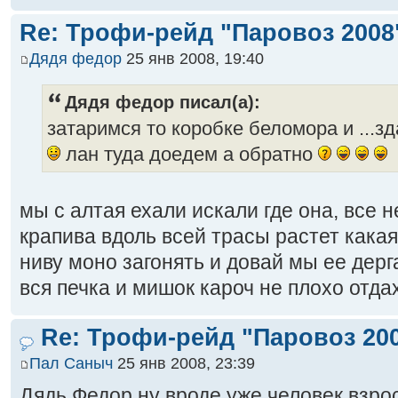
Re: Трофи-рейд "Паровоз 2008
Дядя федор
25 янв 2008, 19:40
Дядя федор писал(а):
затаримся то коробке беломора и ...
лан туда доедем а обратно
мы с алтая ехали искали где она, все
крапива вдоль всей трасы растет какая
ниву моно загонять и довай мы ее дерга
вся печка и мишок кароч не плохо отда
Re: Трофи-рейд "Паровоз 20
Пал Саныч
25 янв 2008, 23:39
Дядь Федор ну вроде уже человек взрос