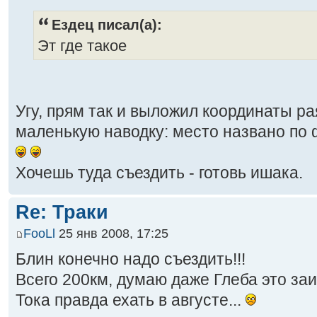
Ездец писал(а):
Эт где такое
Угу, прям так и выложил координаты ра
маленькую наводку: место названо п
Хочешь туда съездить - готовь ишака.
Re: Траки
FooLl
25 янв 2008, 17:25
Блин конечно надо съездить!!!
Всего 200км, думаю даже Глеба это заи
Тока правда ехать в августе...