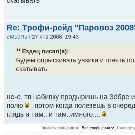
скатывать
Re: Трофи-рейд "Паровоз 2008
MudRun
27 янв 2008, 19:43
Ездец писал(а):
Будем опрыскивать уазики и гонять по
скатывать
не-е, тв набивку продыришь на Зёбре и
полю
, потом когда полезешь в очере
глядь а там...и там..имного....
Показать сообщения за:
Поле сорти