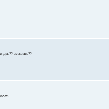
илиндры?? смекаешь??
копать