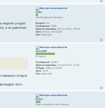
mnbv
Необузданный флудер
 За неделю уходил
Возраст:
60
Сообщения:
1088
ла, а он давление
Зарегистрирован:
30 сен 2012, 18:39
Авто:
Волга, УАЗ-3303
Пол:
Мужской
евген989
El viajero
Сообщения:
13381
Зарегистрирован:
18 янв 2010, 15:33
Откуда:
Valley of death
Авто:
3151
Пол:
Мужской
и навернул вторую
 цилиндрах быть.
Ринат
Еще не выбрал себе звание