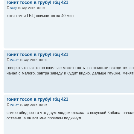
гонит тосол в трубу! гбц 421
Skay
10 апр 2016, 00:25
хотя там и ГБЦ снимается за 40 мин...
гонит тосол в трубу! гбц 421
Ринат
10 апр 2016, 00:30
говорят что как то по шпильке может гнать. но шпильки находятся сн
начал с малого. завтра заведу и будит видно. дальше глубже. менят
гонит тосол в трубу! гбц 421
Ринат
10 апр 2016, 00:35
самое обидное то что двум людям отказал с покупкой Кабана. началс
оставил. а он вот мне проблем подкинул..