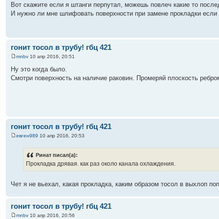
Вот скажите если я штанги перпутал, можешь повлеч какие то после
И нужно ли мне шлифовать поверхности при замене прокладки если
гонит тосол в трубу! гбц 421
mnbv
10 апр 2016, 20:51
Ну это когда было.
Смотри поверхность на наличие раковин. Промеряй плоскость ребро
гонит тосол в трубу! гбц 421
евген989
10 апр 2016, 20:53
Ринат писал(а):
Прокладка дрявая. как раз около канала охлаждения.
Чет я не вьехал, какая прокладка, каким образом тосол в выхлоп поп
гонит тосол в трубу! гбц 421
mnbv
10 апр 2016, 20:56