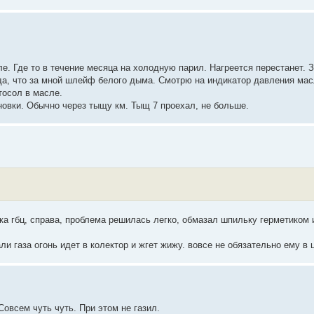
ле. Где то в течение месяца на холодную парил. Нагреется перестанет.
вида, что за мной шлейф белого дыма. Смотрю на индикатор давления мас
тосол в масле.
новки. Обычно через тыщу км. Тыщ 7 проехал, не больше.
ка гбц, справа, проблема решилась легко, обмазал шпильку герметиком 
ли газа огонь идет в колектор и жгет жижу. вовсе не обязательно ему в
Совсем чуть чуть. При этом не газил.