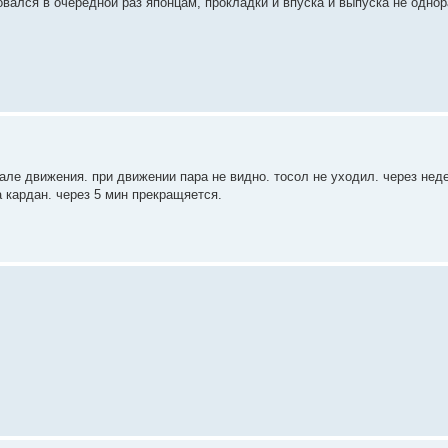
овался в очередной раз японцам, прокладки и впуска и выпуска не однор
але движения. при движении пара не видно. тосол не уходил. через нед
а кардан. через 5 мин прекращяется.