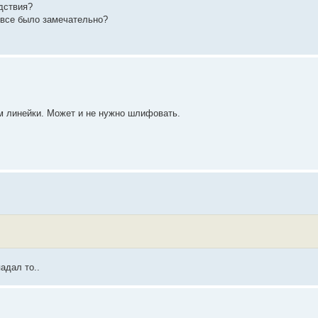
дствия?
 все было замечательно?
м линейки. Может и не нужно шлифовать.
адал то..