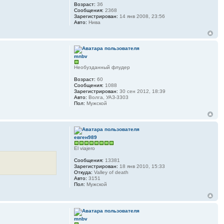
Возраст:
36
Сообщения:
2368
Зарегистрирован:
14 янв 2008, 23:56
Авто:
Нива
mnbv
Необузданный флудер
Возраст:
60
Сообщения:
1088
Зарегистрирован:
30 сен 2012, 18:39
Авто:
Волга, УАЗ-3303
Пол:
Мужской
евген989
El viajero
Сообщения:
13381
Зарегистрирован:
18 янв 2010, 15:33
Откуда:
Valley of death
Авто:
3151
Пол:
Мужской
mnbv