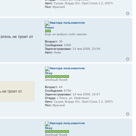
Авто:
Сузука Эскудо 91г, Opel Corsa 1.2, 2007г
Пол:
Мужской
Ринат
Еще не выбрал себе звание
атель не троит от
Возраст:
36
Сообщения:
2368
Зарегистрирован:
14 янв 2008, 23:56
Авто:
Нива
Skay
Злобный Гений
Возраст:
44
Сообщения:
8756
ь не троит от
Зарегистрирован:
14 янв 2008, 18:57
Откуда:
г.Томск, ул. Нефтяная
Авто:
Сузука Эскудо 91г, Opel Corsa 1.2, 2007г
Пол:
Мужской
Skay
Злобный Гений