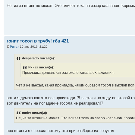
Не, из за штанг не может. Это влияет тока на зазор клапанов. Коро
гонит тосол в трубу! гбц 421
Ринат
10 апр 2016, 21:22
desperado писал(а):
Ринат писал(а):
Прокладка дрявая. как раз около канала охлаждения.
Чет я не вьехал, какая прокладка, каким образом тосол в выхлоп поп
вот и я думаю как это все происходит?! всетаки по ходу во второй 
вот двигатель на попадание тосола не реагировал!?
mnbv писал(а):
Не, из за штанг не может. Это влияет тока на зазор клапанов. Кор
про штанги я спросил потому что при разборке их попутал