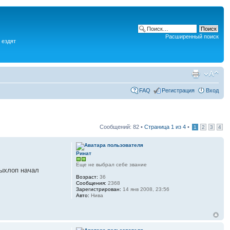
Расширенный поиск
 ездят
FAQ
Регистрация
Вход
Сообщений: 82 •
Страница
1
из
4
•
1
2
3
4
Ринат
Еще не выбрал себе звание
выхлоп начал
Возраст:
36
Сообщения:
2368
Зарегистрирован:
14 янв 2008, 23:56
Авто:
Нива