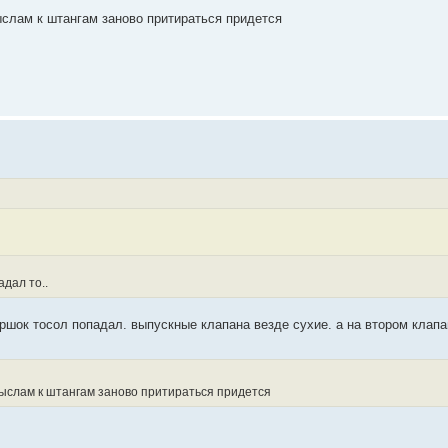
мыслам к штангам заново притираться придется
адал то..
горшок тосол попадал. выпускные клапана везде сухие. а на втором клап
омыслам к штангам заново притираться придется