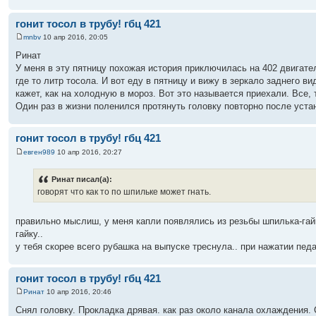
гонит тосол в трубу! гбц 421
mnbv
10 апр 2016, 20:05
Ринат
У меня в эту пятницу похожая история приключилась на 402 двигате
где то литр тосола. И вот еду в пятницу и вижу в зеркало заднего 
кажет, как на холодную в мороз. Вот это называется приехали. Все, 
Один раз в жизни поленился протянуть головку повторно после уста
гонит тосол в трубу! гбц 421
евген989
10 апр 2016, 20:27
Ринат писал(а):
говорят что как то по шпильке может гнать.
правильно мыслиш, у меня капли появлялись из резьбы шпилька-гай
гайку..
у тебя скорее всего рубашка на выпуске треснула.. при нажатии педа
гонит тосол в трубу! гбц 421
Ринат
10 апр 2016, 20:46
Снял головку. Прокладка дрявая. как раз около канала охлаждения. 