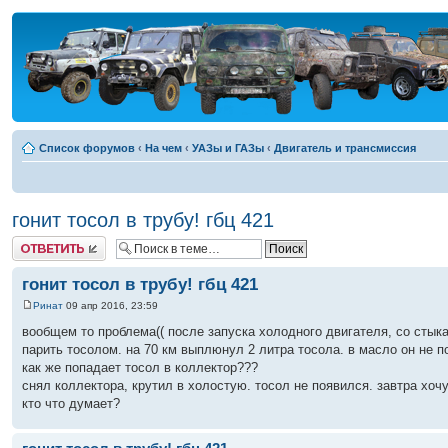
Список форумов
‹
На чем
‹
УАЗы и ГАЗы
‹
Двигатель и трансмиссия
гонит тосол в трубу! гбц 421
Ответить
гонит тосол в трубу! гбц 421
Ринат
09 апр 2016, 23:59
вообщем то проблема(( после запуска холодного двигателя, со стыка
парить тосолом. на 70 км выплюнул 2 литра тосола. в масло он не п
как же попадает тосол в коллектор???
снял коллектора, крутил в холостую. тосол не появился. завтра хочу
кто что думает?