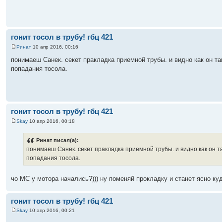
гонит тосол в трубу! гбц 421
Ринат
10 апр 2016, 00:16
понимаеш Санек. секет пракладка приемной трубы. и видно как он там
попадания тосола.
гонит тосол в трубу! гбц 421
Skay
10 апр 2016, 00:18
Ринат писал(а):
понимаеш Санек. секет пракладка приемной трубы. и видно как он та
попадания тосола.
чо МС у мотора начались?))) ну поменяй прокладку и станет ясно куд
гонит тосол в трубу! гбц 421
Skay
10 апр 2016, 00:21