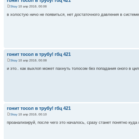
гонит тосол в трубу! гбц 421
Skay
10 апр 2016, 00:06
в холостую ничо не появиться, нет достаточного давления в системе
гонит тосол в трубу! гбц 421
Skay
10 апр 2016, 00:08
и это.. как выхлоп может пахнуть толосом без попадания оного в ц
гонит тосол в трубу! гбц 421
Skay
10 апр 2016, 00:10
проанализируй, после чего это началось, сразу станет понятно куда 