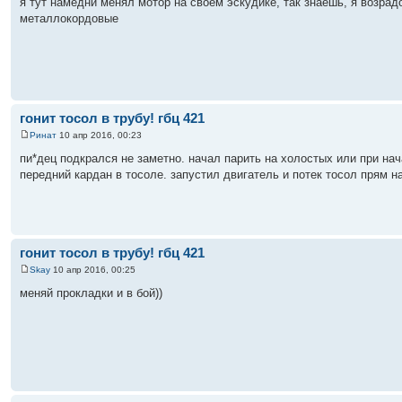
я тут намедни менял мотор на своем эскудике, так знаешь, я возрад
металлокордовые
гонит тосол в трубу! гбц 421
Ринат
10 апр 2016, 00:23
пи*дец подкрался не заметно. начал парить на холостых или при нач
передний кардан в тосоле. запустил двигатель и потек тосол прям н
гонит тосол в трубу! гбц 421
Skay
10 апр 2016, 00:25
меняй прокладки и в бой))