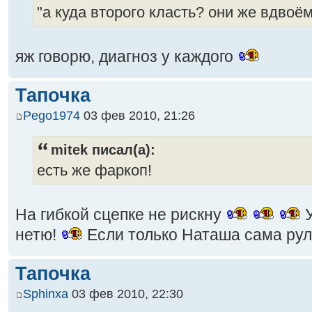
"а куда второго класть? они же вдвоё
яж говорю, диагноз у каждого
Тапочка
Pego1974
03 фев 2010, 21:26
mitek писал(а):
есть же фаркоп!
На гибкой сцепке не рискну
У
нетю!
Если только Наташа сама рули
Тапочка
Sphinxa
03 фев 2010, 22:30