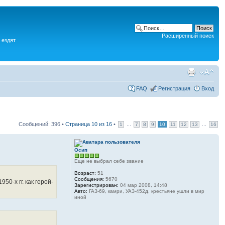
Расширенный поиск
 ездят
FAQ
Регистрация
Вход
Сообщений: 396 •
Страница
10
из
16
•
...
...
1
7
8
9
10
11
12
13
16
Осип
Еще не выбрал себе звание
Возраст:
51
Сообщения:
5670
0-х гг. как герой-
Зарегистрирован:
04 мар 2008, 14:48
Авто:
ГАЗ-69, камри, УАЗ-452д, крестьяне ушли в мир
иной