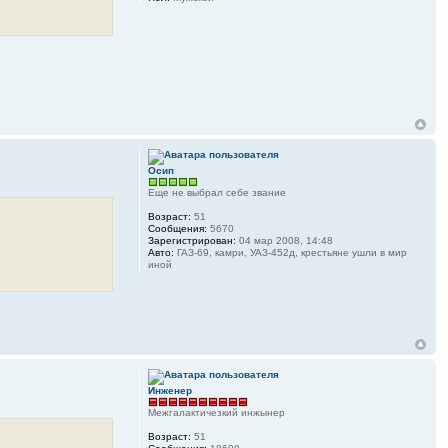
Осип
Еще не выбрал себе звание
Возраст:
51
Сообщения:
5670
Зарегистрирован:
04 мар 2008, 14:48
Авто:
ГАЗ-69, камри, УАЗ-452д, крестьяне ушли в мир
иной
Инженер
Межгалактичезкий инжынер
Возраст:
51