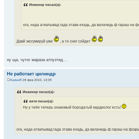
Инженер писал(а):
ога, нада аткапывад гада этава ехадь, да валачидь ф гараш на ф
Давй эксгумируй уже
, а то снег сойдет
ну ща, чутог мараза атпузтяд....
Не работает цилиндр
KadavR
28 фев 2010, 13:05
Инженер писал(а):
витя писал(а):
Ну у тебя теперь знакомый бородатый кардиолог есть!
ога, нада аткапывад гада этава ехадь, да валачидь ф гараш на фскры