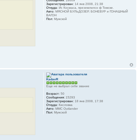
Сообщения:
18609
Зарегистрирован:
14 янв 2008, 21:38
Откуда:
Ис Космаса, преземлилсо ф Томске.
Авто:
МЯСНОЙ БУЛЬДОЗЕР, БОНЕВУР и ГОНАШНЫЙ
ВАГОН
Пол:
Мужской
KadavR
Еще не выбрал себе звание
Возраст:
50
Сообщения:
15293
Зарегистрирован:
18 янв 2008, 17:38
Откуда:
Кисловка
Авто:
MMC Outlander
Пол:
Мужской