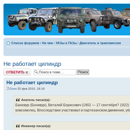
Список форумов
‹
На чем
‹
УАЗы и ГАЗы
‹
Двигатель и трансмиссия
Не работает цилиндр
Ответить
Не работает цилиндр
Осип
25 фев 2010, 18:16
Анатоль писал(а):
Баневур (Бонивур), Виталий Борисович (1902 — 17 сентября? 1922) 
комсомолец. Впоследствии участвовал в партизанском движении; уби
Инженер писал(а):