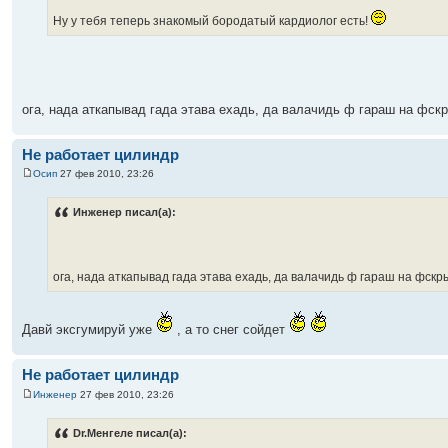
Ну у тебя теперь знакомый бородатый кардиолог есть!
ога, нада аткапывад гада этава ехадь, да валачидь ф гараш на фскр
Не работает цилиндр
Осип
27 фев 2010, 23:26
Инженер писал(а):
ога, нада аткапывад гада этава ехадь, да валачидь ф гараш на фскры
Давй эксгумируй уже
, а то снег сойдет
Не работает цилиндр
Инженер
27 фев 2010, 23:26
Dr.Менгеле писал(а):