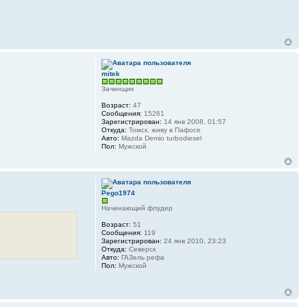
mitek
Зачинщик
Возраст:
47
Сообщения:
15261
Зарегистрирован:
14 янв 2008, 01:57
Откуда:
Томск, живу в Пафосе
Авто:
Mazda Demio turbodiesel
Пол:
Мужской
Pego1974
Начинающий флудер
Возраст:
51
Сообщения:
119
Зарегистрирован:
24 янв 2010, 23:23
Откуда:
Северск
Авто:
ГАЗель рефа
Пол:
Мужской