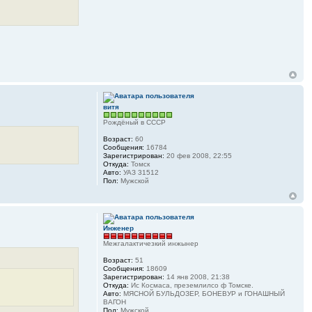
витя
Рождёный в СССР
Возраст:
60
Сообщения:
16784
Зарегистрирован:
20 фев 2008, 22:55
Откуда:
Томск
Авто:
УАЗ 31512
Пол:
Мужской
Инженер
Межгалактичезкий инжынер
Возраст:
51
Сообщения:
18609
Зарегистрирован:
14 янв 2008, 21:38
Откуда:
Ис Космаса, преземлилсо ф Томске.
Авто:
МЯСНОЙ БУЛЬДОЗЕР, БОНЕВУР и ГОНАШНЫЙ
ВАГОН
Пол:
Мужской