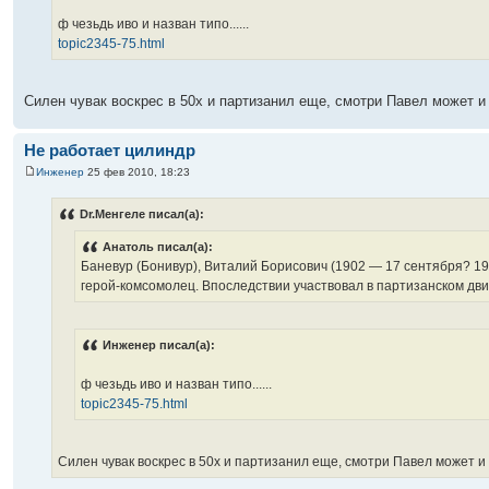
ф чезьдь иво и назван типо......
topic2345-75.html
Силен чувак воскрес в 50х и партизанил еще, смотри Павел может и 
Не работает цилиндр
Инженер
25 фев 2010, 18:23
Dr.Менгеле писал(а):
Анатоль писал(а):
Баневур (Бонивур), Виталий Борисович (1902 — 17 сентября? 19
герой-комсомолец. Впоследствии участвовал в партизанском дви
Инженер писал(а):
ф чезьдь иво и назван типо......
topic2345-75.html
Силен чувак воскрес в 50х и партизанил еще, смотри Павел может и 