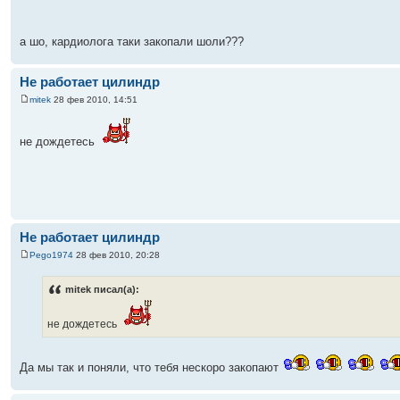
а шо, кардиолога таки закопали шоли???
Не работает цилиндр
mitek
28 фев 2010, 14:51
не дождетесь
Не работает цилиндр
Pego1974
28 фев 2010, 20:28
mitek писал(а):
не дождетесь
Да мы так и поняли, что тебя нескоро закопают