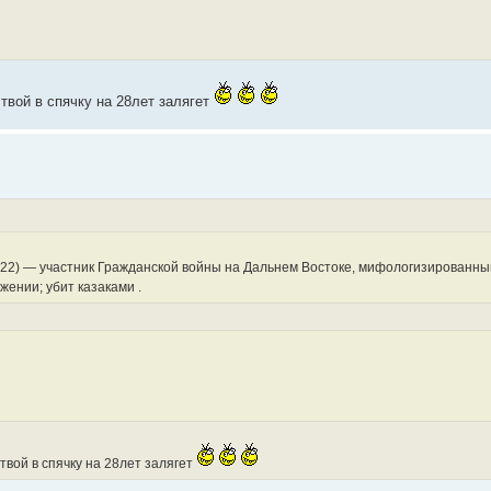
твой в спячку на 28лет залягет
22) — участник Гражданской войны на Дальнем Востоке, мифологизированный в
жении; убит казаками .
твой в спячку на 28лет залягет