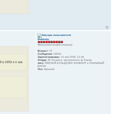
Инженер
Межгалактичезкий инжынер
Возраст:
51
Сообщения:
18609
Зарегистрирован:
14 янв 2008, 21:38
Откуда:
Ис Космаса, преземлилсо ф Томске.
 1950-х гг. как
Авто:
МЯСНОЙ БУЛЬДОЗЕР, БОНЕВУР и ГОНАШНЫЙ
ВАГОН
Пол:
Мужской