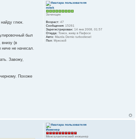
mitek
Зачинщик
 найду глюк.
Возраст:
47
Сообщения:
15261
Зарегистрирован:
14 янв 2008, 01:57
Откуда:
Томск, живу в Пафосе
егулировочный был
Авто:
Mazda Demio turbodiesel
Пол:
Мужской
 внизу (в
 ниче не начесал.
ать. Завожу,
о-черному. Похоже
Инженер
Межгалактичезкий инжынер