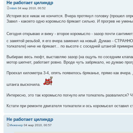
Не работает цилиндр
mitek
04 мар 2010, 00:52
История все никак не кончится. Вчера протянул головку (прошел опр
Завел - какоето одно коромысло брякает сильно. И прогрев не умень
Сегодня открываю и вижу - второе коромысло - зазор почти сантимет
с замятой резьбой, я его вчера заменил на новый. Думаю - СТРАНН
толкателе) ниче не брякает... по высоте с соседней штангой пример
Выбираю весь люфт, выставляю зазор (на ощупь по соседним клапана
мотор шепчет, работает ровно. Вроде чуть забрякало, но думаю прог
Проехал километра 3-4, опять появилось бряканье, прямо как вчера.
штанга выскочила.
Интересно, это так коромысло погнуло или толкатель развалился? Ч
Кстати при ремонте двигателя толкатели и ось коромысел оставил ст
Не работает цилиндр
Инженер
04 мар 2010, 00:57