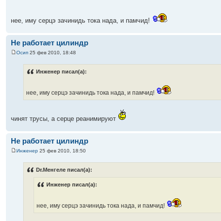
нее, иму серцэ зачинидь тока нада, и памчид!
Не работает цилиндр
Осип
25 фев 2010, 18:48
Инженер писал(а):
нее, иму серцэ зачинидь тока нада, и памчид!
чинят трусы, а серце реанимируют
Не работает цилиндр
Инженер
25 фев 2010, 18:50
Dr.Менгеле писал(а):
Инженер писал(а):
нее, иму серцэ зачинидь тока нада, и памчид!