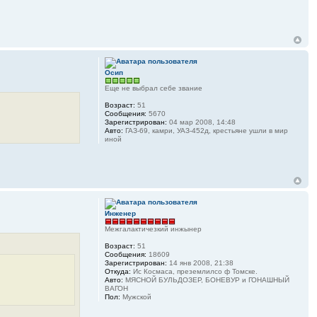
Осип
Еще не выбрал себе звание
Возраст:
51
Сообщения:
5670
Зарегистрирован:
04 мар 2008, 14:48
Авто:
ГАЗ-69, камри, УАЗ-452д, крестьяне ушли в мир
иной
Инженер
Межгалактичезкий инжынер
Возраст:
51
Сообщения:
18609
Зарегистрирован:
14 янв 2008, 21:38
Откуда:
Ис Космаса, преземлилсо ф Томске.
Авто:
МЯСНОЙ БУЛЬДОЗЕР, БОНЕВУР и ГОНАШНЫЙ
ВАГОН
Пол:
Мужской