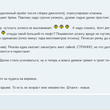
еделенный пробег после сборки двигателя), отрегулировал клапана.
шает бряки. Павлику надо срочно уезжать, думаю ладно денек простоит,
р, чутьчуть штанга не выскакивает.
. А надо сказать, болт р
О
откуда такой большой-то люфт? Пошевелил штангу вроде не гнутая,
но одинаково (плюс-минус пара миллиметров отсилы). Почесал репку да и
м). Резьбы едва хватает законтрить винт гайкой, СТРАННО, но что дел
реется и перестанет.
 Далее стало усиливаться, ну и теперь и вовсе движок гремит и троит п
то за чудеса на виражах.
арыми. То есть их возраст мне неизвестен. Штанги - новые.