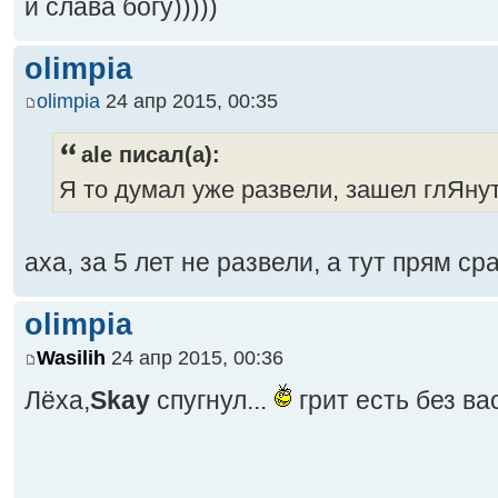
и слава богу)))))
olimpia
olimpia
24 апр 2015, 00:35
ale писал(а):
Я то думал уже развели, зашел глЯнут
аха, за 5 лет не развели, а тут прям ср
olimpia
Wasilih
24 апр 2015, 00:36
Лёха,
Skay
спугнул...
грит есть без ва