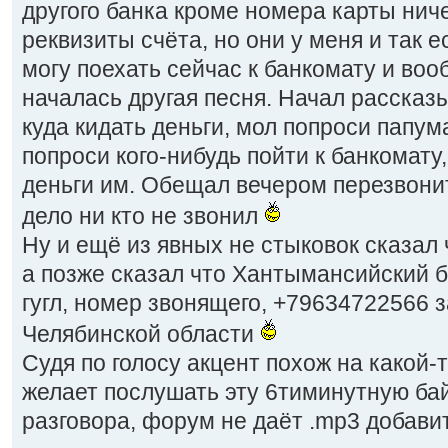
другого банка кроме номера карты нич
реквизиты счёта, но они у меня и так е
могу поехать сейчас к банкомату и во
началась другая песня. Начал рассказ
куда кидать деньги, мол попроси папу
попроси кого-нибудь пойти к банкомату
деньги им. Обещал вечером перезвонит
дело ни кто не звонил
Ну и ещё из явных не стыковок сказал 
а позже сказал что Хантымансийский ба
гугл, номер звонящего, +79634722566 
Челябинской области
Судя по голосу акцент похож на какой-т
желает послушать эту 6тиминутную бай
разговора, форум не даёт .mp3 добави