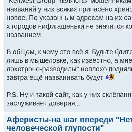
"Keitwest Group" являются мошенниками
названий у них всяких припасено хрен
новое. По указанным адресам на их сай
х городов нифигашеньки не значится к
названием.
В общем, к чему это всё я. Будьте бди
лишь в мышеловке, как известно, а мне
лохотроно-разводилы" неплохо подняли
завтра ещё названивать будут
P.S. Ну и такой сайт, как у них склёпан
заслуживает доверия...
Аферисты-на шаг впереди "Не
человеческой глупости"