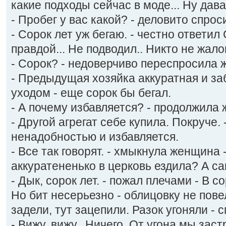
какие подходы сейчас в моде... Ну дава
- Пробег у вас какой? - деловито спро
- Сорок лет уж бегаю. - честно ответил
правдой... Не подводил.. Никто не жало
- Сорок? - недоверчиво переспросила ж
- Предыдущая хозяйка аккуратная и за
уходом - еще сорок бы бегал.
- А почему избавляется? - продолжила
- Другой агрегат себе купила. Покруче.
ненадобностью и избавляется.
- Все так говорят. - хмыкнула женщина
аккуратененько в церковь ездила? А са
- Дык, сорок лет. - пожал плечами - В с
Но бит несерьезно - облицовку не пове
задели, тут зацепили. Разок угоняли - 
- Вижу, вижу.. Ничего. От угона мы зас