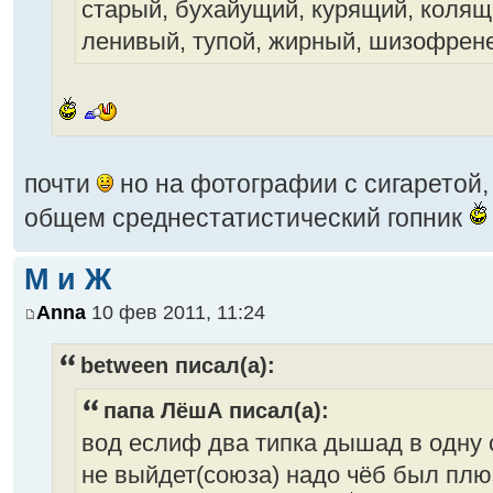
старый, бухайущий, курящий, колящ
ленивый, тупой, жирный, шизофрен
почти
но на фотографии с сигаретой,
общем среднестатистический гопник
М и Ж
Anna
10 фев 2011, 11:24
between писал(а):
папа ЛёшА писал(а):
вод еслиф два типка дышад в одну с
не выйдет(союза) надо чёб был плюз