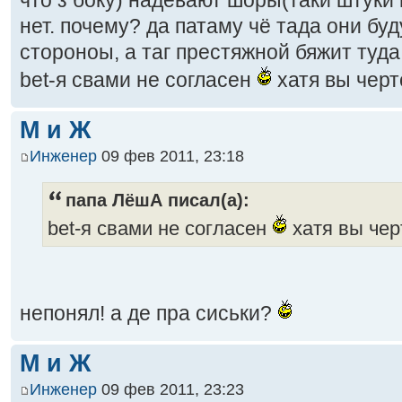
нет. почему? да патаму чё тада они бу
стороноы, а таг престяжной бяжит туда
bet-я свами не согласен
хатя вы чер
М и Ж
Инженер
09 фев 2011, 23:18
папа ЛёшА писал(а):
bet-я свами не согласен
хатя вы че
непонял! а де пра сиськи?
М и Ж
Инженер
09 фев 2011, 23:23