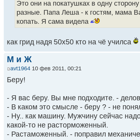
Это они на покатушках в одну сторону 
разные. Папа Леша - к гостям, мама Ва
копать. Я сама видела
как грид надя 50х50 кто на чё училса
М и Ж
avt1964
10 фев 2011, 00:21
Беру!
- Я вас беру. Вы мне подходите. - дел
- В каком это смысле - беру ? - не пон
- Ну.. как машину. Мужчину сейчас над
какой-то не расторможенный.
- Растаможенный. - поправил механиче