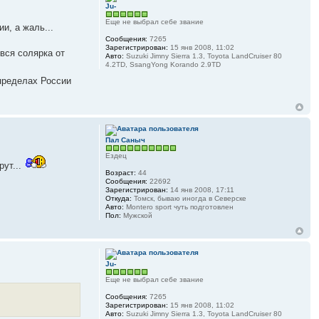
Ju-
Еще не выбрал себе звание
и, а жаль...
Сообщения:
7265
Зарегистрирован:
15 янв 2008, 11:02
 вся солярка от
Авто:
Suzuki Jimny Sierra 1.3, Toyota LandCruiser 80
4.2TD, SsangYong Korando 2.9TD
 пределах России
Пал Саныч
Ездец
рут...
Возраст:
44
Сообщения:
22692
Зарегистрирован:
14 янв 2008, 17:11
Откуда:
Томск, бываю иногда в Северске
Авто:
Montero sport чуть подготовлен
Пол:
Мужской
Ju-
Еще не выбрал себе звание
Сообщения:
7265
Зарегистрирован:
15 янв 2008, 11:02
Авто:
Suzuki Jimny Sierra 1.3, Toyota LandCruiser 80