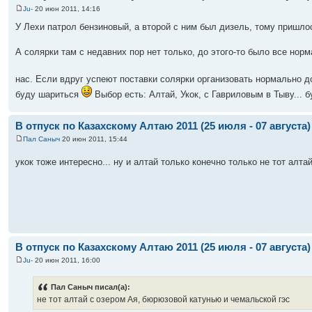
Ju-
20 июн 2011, 14:16
У Лехи патрол бензиновый, а второй с ним был дизель, тому пришлос
А солярки там с недавних пор нет только, до этого-то было все нор
нас. Если вдруг успеют поставки солярки организовать нормально д
буду шариться
Выбор есть: Алтай, Укок, с Гавриловым в Тыву... 
В отпуск по Казахскому Алтаю 2011 (25 июля - 07 августа)
Пал Саныч
20 июн 2011, 15:44
укок тоже интересно... ну и алтай только конечно только не тот алт
В отпуск по Казахскому Алтаю 2011 (25 июля - 07 августа)
Ju-
20 июн 2011, 16:00
Пал Саныч писал(а):
не тот алтай с озером Ая, бюрюзовой катунью и чемальской гэс