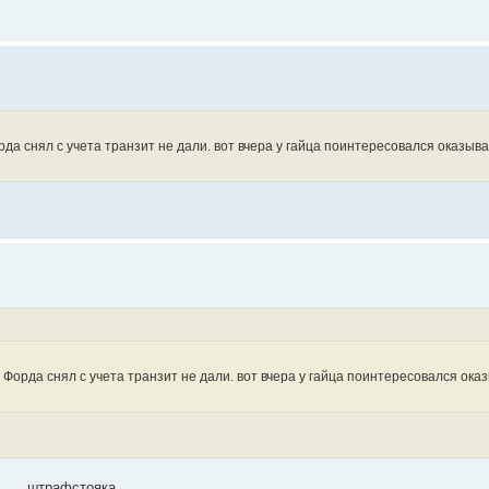
рда снял с учета транзит не дали. вот вчера у гайца поинтересовался оказыв
. Форда снял с учета транзит не дали. вот вчера у гайца поинтересовался ок
..... штрафстояка