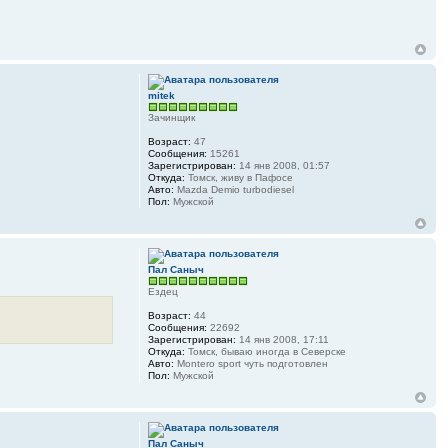
mitek
Зачинщик
Возраст:
47
Сообщения:
15261
Зарегистрирован:
14 янв 2008, 01:57
Откуда:
Томск, живу в Пафосе
Авто:
Mazda Demio turbodiesel
Пол:
Мужской
Пал Саныч
Ездец
Возраст:
44
Сообщения:
22692
Зарегистрирован:
14 янв 2008, 17:11
Откуда:
Томск, бываю иногда в Северске
Авто:
Montero sport чуть подготовлен
Пол:
Мужской
Пал Саныч