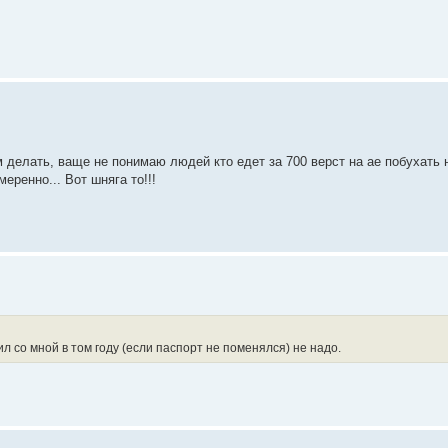
 делать, ваще не понимаю людей кто едет за 700 верст на ае побухать 
еренно... Вот шняга то!!!
дил со мной в том году (если паспорт не поменялся) не надо.