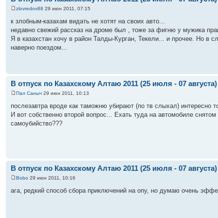
zlovredov88
29 июн 2011, 07:15
к злобным-казахам видать не хотят на своих авто...
недавно свежий рассказ на дроме был , тоже за фигню у мужика права
Я в казахстан хочу в район Талды-Курган, Текели... и прочее. Но в 
наверно поездом...
В отпуск по Казахскому Алтаю 2011 (25 июля - 07 августа)
Пал Саныч
29 июн 2011, 10:13
послезавтра вроде как таможню убирают (по тв слыхал) интересно т
И вот собственно второй вопрос... Ехать туда на автомобиле снятом 
самоубийство???
В отпуск по Казахскому Алтаю 2011 (25 июля - 07 августа)
Bobo
29 июн 2011, 10:16
ага, редкий способ сбора приключений на опу, но думаю очень эфф