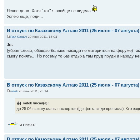
Ясное дело. Хотя "тот" я вообще не видела
Успею еще, поди...
В отпуск по Казахскому Алтаю 2011 (25 июля - 07 августа)
Пал Саныч
20 июн 2011, 16:04
Ju-
(убрал слово, обещаю больше никогда не материться на форуме) там
смогу понять... Но посему то баз отдыха там пруд пруди и народу нем
В отпуск по Казахскому Алтаю 2011 (25 июля - 07 августа)
mitek
28 июн 2011, 23:14
mitek писал(а):
до 25.06 в личку сканы паспортов (где фотка и где прописка). Кто ез
и никого
В отпуск по Казахскому Алтаю 2011 (25 июля - 07 августа)