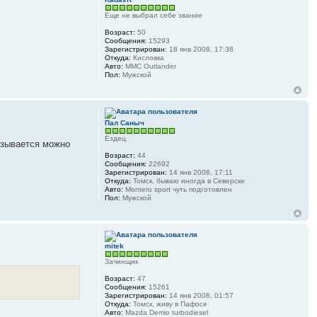
Еще не выбрал себе звание
Возраст:
50
Сообщения:
15293
Зарегистрирован:
18 янв 2008, 17:38
Откуда:
Кисловка
Авто:
MMC Outlander
Пол:
Мужской
Пал Саныч
Ездец
казывается можно
Возраст:
44
Сообщения:
22692
Зарегистрирован:
14 янв 2008, 17:11
Откуда:
Томск, бываю иногда в Северске
Авто:
Montero sport чуть подготовлен
Пол:
Мужской
mitek
Зачинщик
Возраст:
47
Сообщения:
15261
Зарегистрирован:
14 янв 2008, 01:57
Откуда:
Томск, живу в Пафосе
Авто:
Mazda Demio turbodiesel