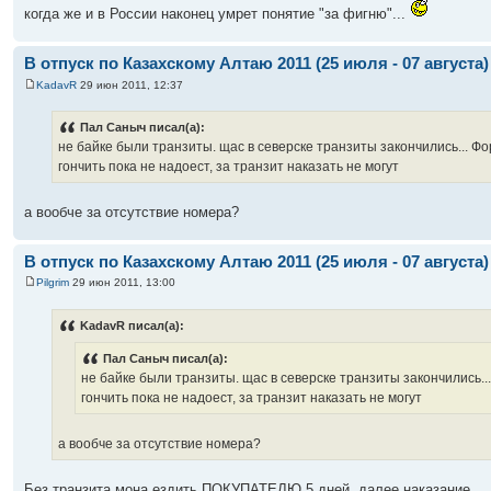
когда же и в России наконец умрет понятие "за фигню"...
В отпуск по Казахскому Алтаю 2011 (25 июля - 07 августа)
KadavR
29 июн 2011, 12:37
Пал Саныч писал(а):
не байке были транзиты. щас в северске транзиты закончились... Фо
гончить пока не надоест, за транзит наказать не могут
а вообче за отсутствие номера?
В отпуск по Казахскому Алтаю 2011 (25 июля - 07 августа)
Pilgrim
29 июн 2011, 13:00
KadavR писал(а):
Пал Саныч писал(а):
не байке были транзиты. щас в северске транзиты закончились..
гончить пока не надоест, за транзит наказать не могут
а вообче за отсутствие номера?
Без транзита мона ездить ПОКУПАТЕЛЮ 5 дней, далее наказание ....