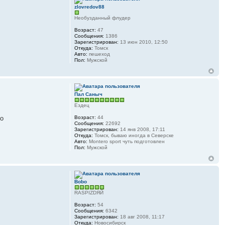
zlovredov88
Необузданный флудер
Возраст:
47
Сообщения:
1386
Зарегистрирован:
13 июн 2010, 12:50
Откуда:
Томск
Авто:
пешеход
Пол:
Мужской
Пал Саныч
Ездец
то
Возраст:
44
Сообщения:
22692
Зарегистрирован:
14 янв 2008, 17:11
Откуда:
Томск, бываю иногда в Северске
Авто:
Montero sport чуть подготовлен
Пол:
Мужской
Bobo
RASPIZDЯЙ
Возраст:
54
Сообщения:
6342
Зарегистрирован:
18 авг 2008, 11:17
Откуда:
Новосибирск