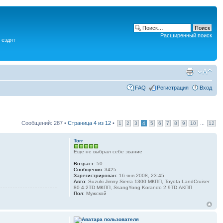
Расширенный поиск
 ездят
FAQ
Регистрация
Вход
Сообщений: 287 •
Страница
4
из
12
•
...
1
2
3
4
5
6
7
8
9
10
12
Torr
Еще не выбрал себе звание
Возраст:
50
Сообщения:
3425
Зарегистрирован:
16 янв 2008, 23:45
Авто:
Suzuki Jimny Sierra 1300 МКПП, Toyota LandCruiser
80 4.2TD МКПП, SsangYong Korando 2.9TD АКПП
Пол:
Мужской