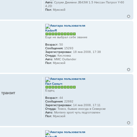
Авто:
Сузуки Джимни JB43W 1.5 Ниссан Патрол Y-60
4,2D
Пол:
Мужской
KadavR
Еще не выбрал себе звание
Возраст:
50
Сообщения:
15293
Зарегистрирован:
18 янв 2008, 17:38
Откуда:
Кисловка
Авто:
MMC Outlander
Пол:
Мужской
Пал Саныч
Ездец
 транзит
Возраст:
44
Сообщения:
22692
Зарегистрирован:
14 янв 2008, 17:11
Откуда:
Томск, бываю иногда в Северске
Авто:
Montero sport чуть подготовлен
Пол:
Мужской
KadavR