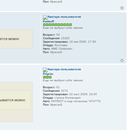
Пол:
Мужской
KadavR
Еще не выбрал себе звание
Возраст:
50
Сообщения:
15293
ается можно
Зарегистрирован:
18 янв 2008, 17:38
Откуда:
Кисловка
Авто:
MMC Outlander
Пол:
Мужской
Pilgrim
Еще не выбрал себе звание
Возраст:
61
Сообщения:
3274
Зарегистрирован:
02 июл 2009, 18:45
Откуда:
страна Колпандия
азывается можно
Авто:
PATRIOT и еще несколько *474**70
Пол:
Мужской