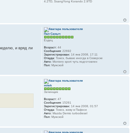
4.2TD, SsangYong Korando 2.9TD
Пал Саныч
Ездец
неделю, и вряд ли
Возраст:
44
Сообщения:
22692
Зарегистрирован:
14 янв 2008, 17:11
Откуда:
Томск, бываю иногда в Северске
Авто:
Montero sport чуть подготовлен
Пол:
Мужской
mitek
Зачинщик
Возраст:
47
Сообщения:
15261
Зарегистрирован:
14 янв 2008, 01:57
Откуда:
Томск, живу в Пафосе
Авто:
Mazda Demio turbodiesel
Пол:
Мужской