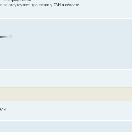
з-за отсутсутвия транзитов у ГАИ в области
ились?
али