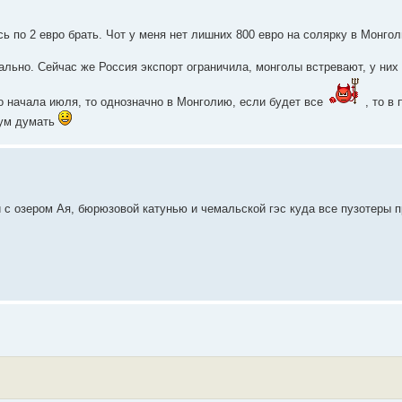
ь по 2 евро брать. Чот у меня нет лишних 800 евро на солярку в Монголи
мально. Сейчас же Россия экспорт ограничила, монголы встревают, у них
о начала июля, то однозначно в Монголию, если будет все
, то в
бум думать
ай с озером Ая, бюрюзовой катунью и чемальской гэс куда все пузотеры п