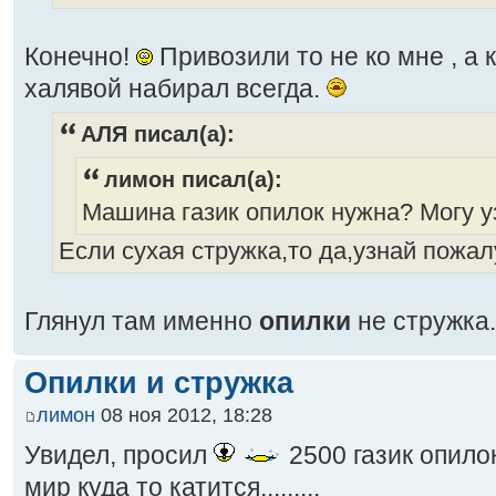
Конечно!
Привозили то не ко мне , а 
халявой набирал всегда.
АЛЯ писал(а):
лимон писал(а):
Машина газик опилок нужна? Могу узна
Если сухая стружка,то да,узнай пожал
Глянул там именно
опилки
не стружка.
Опилки и стружка
лимон
08 ноя 2012, 18:28
Увидел, просил
2500 газик опило
мир куда то катится.........