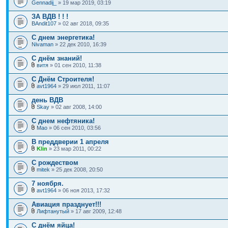
Gennadij_
» 19 мар 2019, 03:19
ЗА ВДВ ! ! !
BAndit107
» 02 авг 2018, 09:35
С днем энергетика!
Nivaman
» 22 дек 2010, 16:39
С днём знаний!
витя
» 01 сен 2010, 11:38
С Днём Строителя!
avt1964
» 29 июл 2011, 11:07
день ВДВ
Skay
» 02 авг 2008, 14:00
С днем нефтяника!
Mao
» 06 сен 2010, 03:56
В преддверии 1 апреля
Klin
» 23 мар 2011, 00:22
С рождеством
mitek
» 25 дек 2008, 20:50
7 ноября.
avt1964
» 06 ноя 2013, 17:32
Авиация празднует!!!
Лифтанутый
» 17 авг 2009, 12:48
С днём яйца!