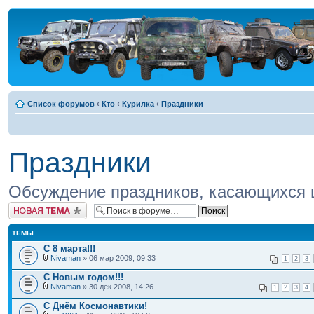
Список форумов
‹
Кто
‹
Курилка
‹
Праздники
Праздники
Обсуждение праздников, касающихся 
Новая тема
ТЕМЫ
С 8 марта!!!
Nivaman
» 06 мар 2009, 09:33
1
2
3
С Новым годом!!!
Nivaman
» 30 дек 2008, 14:26
1
2
3
4
С Днём Космонавтики!