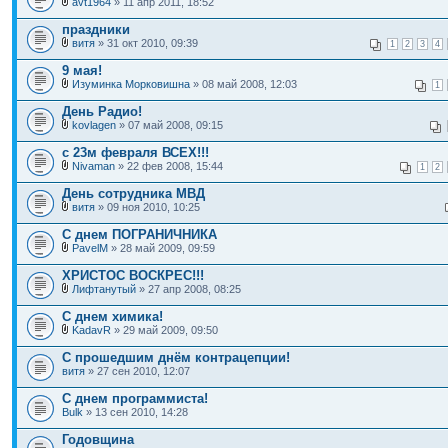
avt1964
» 11 апр 2011, 18:52
праздники
витя
» 31 окт 2010, 09:39
1
2
3
4
9 мая!
Изуминка Морковишна
» 08 май 2008, 12:03
1
День Радио!
kovlagen
» 07 май 2008, 09:15
с 23м февраля ВСЕХ!!!
Nivaman
» 22 фев 2008, 15:44
1
2
День сотрудника МВД
витя
» 09 ноя 2010, 10:25
С днем ПОГРАНИЧНИКА
PavelM
» 28 май 2009, 09:59
ХРИСТОС ВОСКРЕС!!!
Лифтанутый
» 27 апр 2008, 08:25
C днем химика!
KadavR
» 29 май 2009, 09:50
С прошедшим днём контрацепции!
витя
» 27 сен 2010, 12:07
С днем программиста!
Bulk
» 13 сен 2010, 14:28
Годовщина