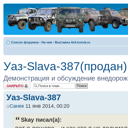
Список форумов
‹
На чем
‹
Выставка 4x4.tomsk.ru
Уаз-Slava-387(продан)
Демонстрация и обсуждение внедорожн
Закрыто
Уаз-Slava-387
Санек
11 янв 2014, 00:20
Skay писал(а):