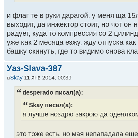
и флаг те в руки дарагой, у меня ща 15
выходит, да инжектор стоит, но чот он 
радует, куда то компрессия со 2 цилинд
уже как 2 месяца езжу, жду отпуска как
башку скинуть, где то видимо снова кл
Уаз-Slava-387
Skay
11 янв 2014, 00:39
desperado писал(а):
Skay писал(а):
я лучше ноздрю закрою да одеялком
это тоже есть. но мая непападала ещ