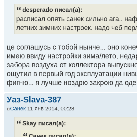
desperado писал(а):
расписал опять санек сильно ага.. на
летних зимних настроек. надо чеб пер
це соглашусь с тобой нынче... оно коне
имею ввиду настройки зима/лето, нед
забора воздуха от коллектора выпускно
ощутил в первый год эксплуатации нив
фигню... я лучше ноздрю закрою да оде
Уаз-Slava-387
Санек
11 янв 2014, 00:28
Skay писал(а):
Санек писал(а):