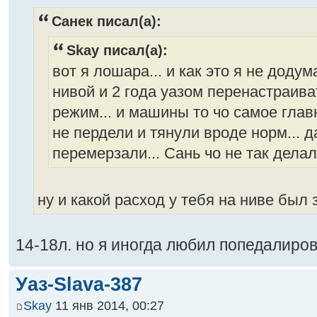
Санек писал(а):
Skay писал(а):
вот я лошара... и как это я не доду
нивой и 2 года уазом перенастраива
режим... и машины то чо самое глав
не пердели и тянули вроде норм... д
перемерзали... Сань чо не так дела
ну и какой расход у тебя на ниве был
14-18л. но я иногда любил попедалиров
Уаз-Slava-387
Skay
11 янв 2014, 00:27