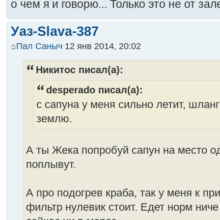
о чем я и говорю... Только это не от за
Уаз-Slava-387
Пал Саныч
12 янв 2014, 20:02
Никитос писал(а):
desperado писал(а):
с сапуна у меня сильно летит, шлан
землю.
А ты Жека попробуй сапун на место од
поплывут.
А про подогрев краба, так у меня к при
фильтр нулевик стоит. Едет норм ниче