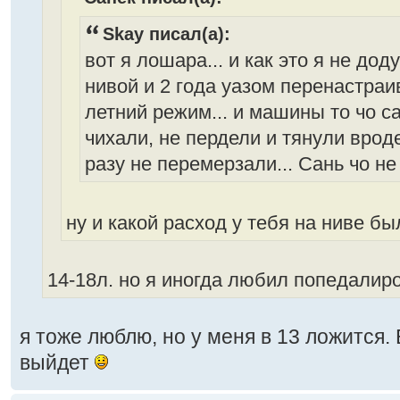
Skay писал(а):
вот я лошара... и как это я не до
нивой и 2 года уазом перенастраи
летний режим... и машины то чо с
чихали, не пердели и тянули вроде
разу не перемерзали... Сань чо не
ну и какой расход у тебя на ниве б
14-18л. но я иногда любил попедалиро
я тоже люблю, но у меня в 13 ложится. 
выйдет