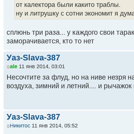
от калектора были какито траблы.
ну и литрушку с сотни экономит я дума
сплюнь три раза... у каждого свои тара
заморачивается, кто то нет
Уаз-Slava-387
ale
11 янв 2014, 03:01
Несочтите за флуд, но на ниве незря 
воздуха, зимний и летний.... и рычажок 
Уаз-Slava-387
Никитос
11 янв 2014, 05:52