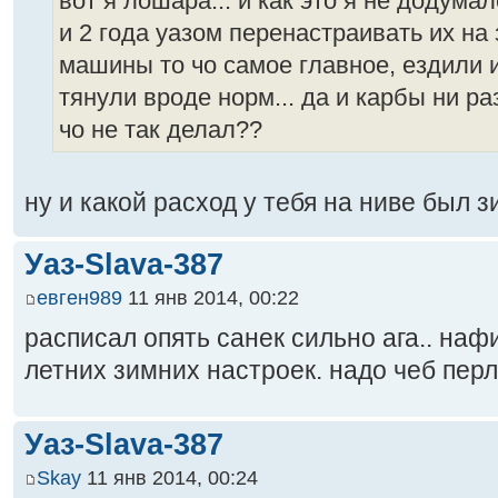
вот я лошара... и как это я не додума
и 2 года уазом перенастраивать их на 
машины то чо самое главное, ездили и
тянули вроде норм... да и карбы ни ра
чо не так делал??
ну и какой расход у тебя на ниве был 
Уаз-Slava-387
евген989
11 янв 2014, 00:22
расписал опять санек сильно ага.. наф
летних зимних настроек. надо чеб перл
Уаз-Slava-387
Skay
11 янв 2014, 00:24