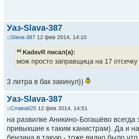
Уаз-Slava-387
Slava-387
12 фев 2014, 14:10
KadavR писал(а):
мож просто заправщица на 17 отсечк
3 литра в бак закинул))
Уаз-Slava-387
Слава625
12 фев 2014, 14:51
на развилке Аникино-Богашёво всегда 
привыкшие к таким канистрам). Да и н
бензина в такую - тоже видно было что