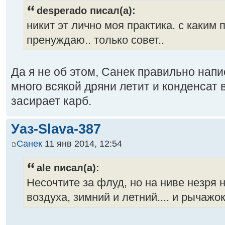
desperado писал(а):
никит эт лично моя практика. с каким
пренуждаю.. только совет..
Да я не об этом, Санек правильно напи
много всякой дряни летит и конденсат 
засирает карб.
Уаз-Slava-387
Санек
11 янв 2014, 12:54
ale писал(а):
Несочтите за флуд, но на ниве незря
воздуха, зимний и летний.... и рычажок