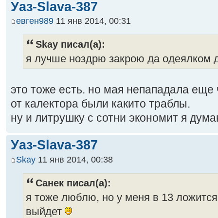
Уаз-Slava-387
евген989
11 янв 2014, 00:31
Skay писал(а):
я лучше ноздрю закрою да одеялком д
это тоже есть. но мая непападала еще
от калектора были какито траблы.
ну и литрушку с сотни экономит я дума
Уаз-Slava-387
Skay
11 янв 2014, 00:38
Санек писал(а):
я тоже люблю, но у меня в 13 ложится.
выйдет