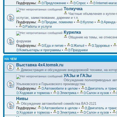
Подфорумы:
Предложение
•
Спрос
•
Internet-маг
Толкучка
Частные объявления о купле-
услугах, заимствовании, дарении и т.п.
Подфорумы:
Продам, поменяю
•
Куплю
•
Аренда
•
Работы и услуги
Курилка
Общение на темы, не отнесен
форумам
Подфорумы:
Еда и питие
•
Жильё
•
Здоровье
•
Компьютеры и программы
•
Праздники
НА ЧЕМ
Выставка 4x4.tomsk.ru
Демонстрация и обсуждение внедорожной техники, на кото
УАЗы и ГАЗы
Обсуждение полноприводных ав
Ульяновского и Горьковского производства
Подфорумы:
Автомобили в целом
•
Двигатель и тран
Ходовая и тормоза
•
Электрика
•
Салон и кузов
•
Нивы
Обсуждение автомобилей семейства ВАЗ-2121
Подфорумы:
Автомобили в целом
•
Двигатель и тран
Ходовая и тормоза
•
Электрика
•
Салон и кузов
•