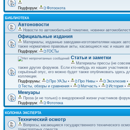
Подфорум:
Фотоохота
БИБЛИОТЕКА
Автоновости
Новости по автомобильной тематике, новинки автомобилестр
Официальные издания
Материалы, изданные заводами-изготовителями наших авт
также нормативно правовые акты, касающиеся нас и наших а
Подфорум:
ГОСТы
Статьи и заметки
Материалы прессы (не совсем
также других форумов. Если кто-нибудь из наших участников 
серьёзный опус, его можно будет также опубликовать здесь д
коллекции.
Подфорумы:
Про УАЗы
•
Про Нивы
•
Эксклюзив
•
Тесты, обзоры и сравнения
•
Матчасть
•
История
•
Мемуары
Проза (и не только) о внедорожной жизни участников фору
Подфорум:
Фототека
КОЛОНКА ЭКСПЕРТА
Технический осмотр
Вопросы, касающиеся государственного технического осмо
транспортных средств.