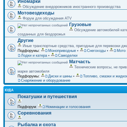
Иномарки
Обсуждение внедорожников иностранного производства
Мотовездеходы
Форум для обсуждения ATV
Грузовые
Обсуждение автомобилей кате
созданных для бездорожья
Другие
Иные транспортные средства, пригодные для перевозки дж
Подфорумы:
Моноприводные
•
Снегоходы
•
Мото 
Лодки и катера
•
Самоделки
Матчасть
Технические вопросы, не прив
марке автомобиля
Подфорумы:
Диски и шины
•
Топливо, смазки и жидко
Снаряжение и оборудование
КУДА
Покатушки и путешествия
Подфорум:
Номинации и голосования
Соревнования
Рыбалка и охота