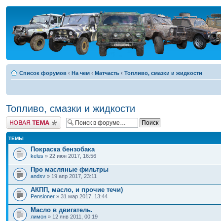
Список форумов
‹
На чем
‹
Матчасть
‹
Топливо, смазки и жидкости
Топливо, смазки и жидкости
Новая тема
ТЕМЫ
Покраска бензобака
kelus
» 22 июн 2017, 16:56
Про масляные фильтры
andsv
» 19 апр 2017, 23:11
АКПП, масло, и прочие течи)
Pensioner
» 31 мар 2017, 13:44
Масло в двигатель.
лимон
» 12 янв 2011, 00:19