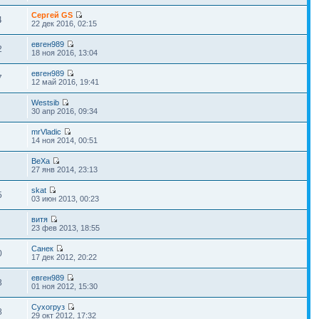
Сергей GS
4
22 дек 2016, 02:15
евген989
2
18 ноя 2016, 13:04
евген989
7
12 май 2016, 19:41
Westsib
30 апр 2016, 09:34
mrVladic
14 ноя 2014, 00:51
BeXa
27 янв 2014, 23:13
skat
5
03 июн 2013, 00:23
витя
23 фев 2013, 18:55
Санек
0
17 дек 2012, 20:22
евген989
3
01 ноя 2012, 15:30
Сухогруз
8
29 окт 2012, 17:32