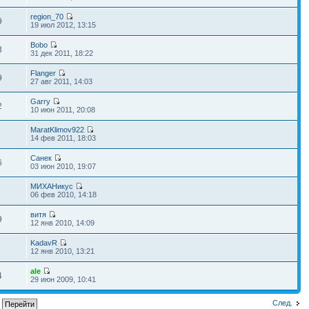
region_70
9
19 июл 2012, 13:15
Bobo
3
31 дек 2011, 18:22
Flanger
9
27 авг 2011, 14:03
Garry
2
10 июн 2011, 20:08
MaratKlimov922
14 фев 2011, 18:03
Санек
6
03 июн 2010, 19:07
МИХАНикус
06 фев 2010, 14:18
витя
9
12 янв 2010, 14:09
KadavR
12 янв 2010, 13:21
ale
4
29 июн 2009, 10:41
След.