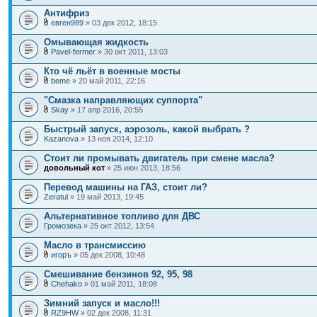
Антифриз
евген989
» 03 дек 2012, 18:15
Омывающая жидкость
Pavel-fermer
» 30 окт 2011, 13:03
Кто чё льёт в военные мосты
beme
» 20 май 2011, 22:16
"Смазка направляющих суппорта"
Skay
» 17 апр 2016, 20:55
Быстрый запуск, аэрозоль, какой выбрать ?
Kazanova
» 13 ноя 2014, 12:10
Стоит ли промывать двигатель при смене масла?
довольный кот
» 25 июн 2013, 18:56
Перевод машины на ГАЗ, стоит ли?
Zeratul
» 19 май 2013, 19:45
Альтернативное топливо для ДВС
Громозека
» 25 окт 2012, 13:54
Масло в трансмиссию
игоръ
» 05 дек 2008, 10:48
Смешивание бензинов 92, 95, 98
Chehako
» 01 май 2011, 18:08
Зимний запуск и масло!!!
RZ9HW
» 02 дек 2008, 11:31