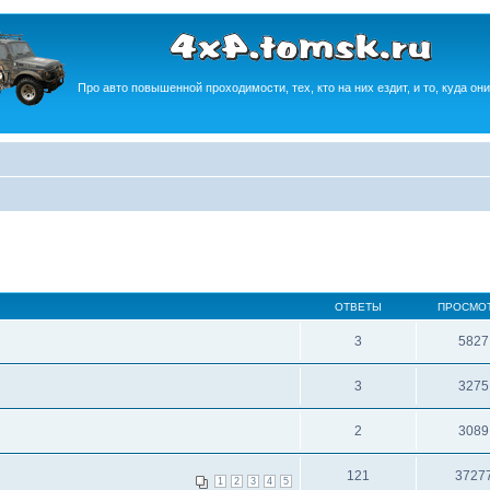
Про авто повышенной проходимости, тех, кто на них ездит, и то, куда они
ОТВЕТЫ
ПРОСМО
3
5827
3
3275
2
3089
121
3727
1
2
3
4
5