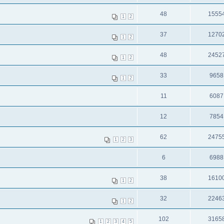
48
1555
1
2
37
1270
1
2
48
2452
1
2
33
9658
1
2
11
6087
12
7854
62
2475
1
2
3
6
6988
38
1610
1
2
32
2246
1
2
102
3165
1
2
3
4
5