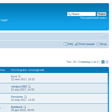
Расширенный поиск
 ездят
FAQ
Регистрация
Вход
Тем: 28 •
Страница
1
из
2
•
1
2
ТРЫ
ПОСЛЕДНЕЕ СООБЩЕНИЕ
kyza
22 июн 2017, 19:32
vinnipux1982
21 апр 2017, 14:33
Pensioner
31 мар 2017, 14:26
BobMarlя
7
28 дек 2016, 09:44