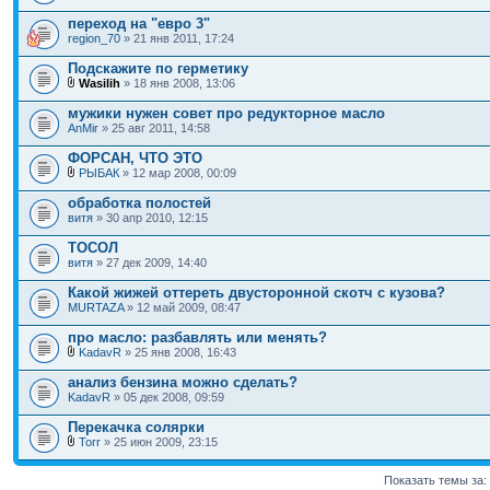
переход на "евро 3"
region_70
» 21 янв 2011, 17:24
Подскажите по герметику
Wasilih
» 18 янв 2008, 13:06
мужики нужен совет про редукторное масло
AnMir
» 25 авг 2011, 14:58
ФОРСАН, ЧТО ЭТО
РЫБАК
» 12 мар 2008, 00:09
обработка полостей
витя
» 30 апр 2010, 12:15
ТОСОЛ
витя
» 27 дек 2009, 14:40
Какой жижей оттереть двусторонной скотч с кузова?
MURTAZA
» 12 май 2009, 08:47
про масло: разбавлять или менять?
KadavR
» 25 янв 2008, 16:43
анализ бензина можно сделать?
KadavR
» 05 дек 2008, 09:59
Перекачка солярки
Torr
» 25 июн 2009, 23:15
Показать темы за: